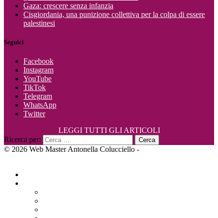
Gaza: crescere senza infanzia
Cisgiordania, una punizione collettiva per la colpa di essere
palestinesi
Seguici
Facebook
Instagram
YouTube
TikTok
Telegram
WhatsApp
Twitter
LEGGI TUTTI GLI ARTICOLI
Ricerca per:
© 2026 Web Master Antonella Colucciello -
LowSpirit Graphic &
Web Design
Home
Politica
Europa
Italia
Mobilitazioni