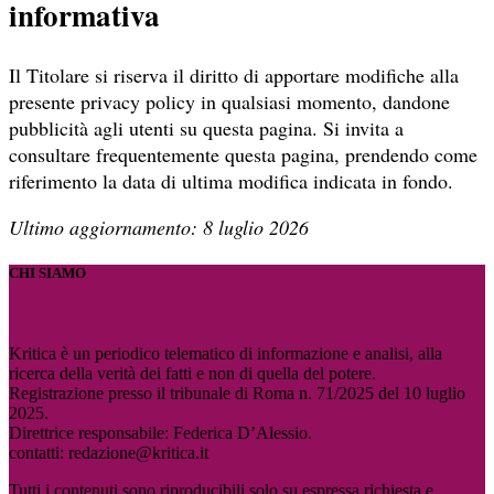
informativa
Il Titolare si riserva il diritto di apportare modifiche alla
presente privacy policy in qualsiasi momento, dandone
pubblicità agli utenti su questa pagina. Si invita a
consultare frequentemente questa pagina, prendendo come
riferimento la data di ultima modifica indicata in fondo.
Ultimo aggiornamento: 8 luglio 2026
CHI SIAMO
Kritica è un periodico telematico di informazione e analisi, alla
ricerca della verità dei fatti e non di quella del potere.
Registrazione presso il tribunale di Roma n. 71/2025 del 10 luglio
2025.
Direttrice responsabile: Federica D’Alessio.
contatti: redazione@kritica.it
Tutti i contenuti sono riproducibili solo su espressa richiesta e