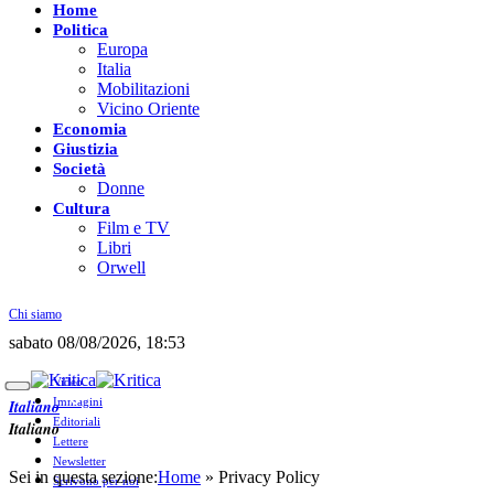
Home
Politica
Europa
Italia
Mobilitazioni
Vicino Oriente
Economia
Giustizia
Società
Donne
Cultura
Film e TV
Libri
Orwell
Chi siamo
sabato 08/08/2026, 18:53
Video
Immagini
Italiano
Editoriali
Italiano
Lettere
Newsletter
Sei in questa sezione:
Home
»
Privacy Policy
Scrivono per noi