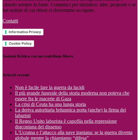
citando sempre la fonte. Contattaci per iniziative, idee, proposte e se
hai notizie di cui ritieni ci dovremmo occupare.
Contatti
Informativa Privacy
Cookie Policy
Sostieni Kritica con un contributo libero
Articoli recenti
Non è facile fare la guerra da lucidi
Il più grande funerale della storia moderna non poteva che
essere fra le macerie di Gaza
La crisi di Ceuta ha una lunga storia
La deriva autoritaria britannica porta (anche) la firma dei
laburisti
Il Regno Unito laburista è capofila nella repressione
draconiana del dissenso
L’Ucraina e l’attacco alla nave iraniana: se la guerra diventa
globale mentre la chiamiamo “difesa”