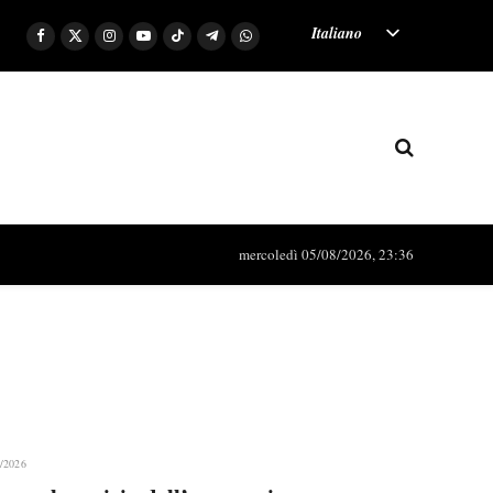
Italiano
Facebook
X
Instagram
YouTube
TikTok
Telegram
WhatsApp
(Twitter)
English (UK)
mercoledì 05/08/2026, 23:36
/2026