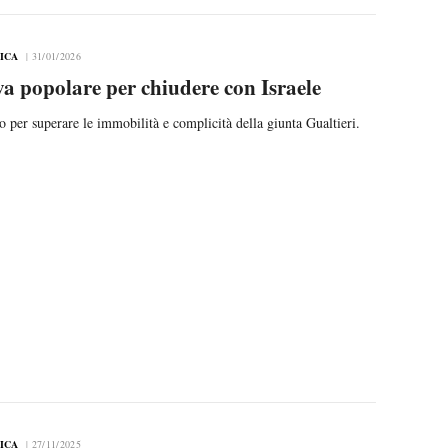
TICA
31/01/2026
va popolare per chiudere con Israele
ano per superare le immobilità e complicità della giunta Gualtieri.
TICA
27/11/2025