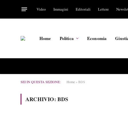
Video
Immagini
Editoriali
Lettere
Newslet
Home
Politica
Economia
Giusti
SEI IN QUESTA SEZIONE:
Home
»
BDS
ARCHIVIO:
BDS