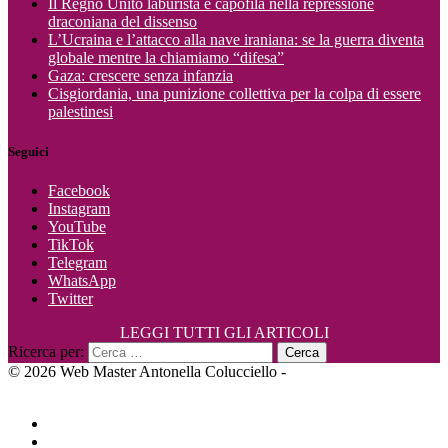
Il Regno Unito laburista è capofila nella repressione
draconiana del dissenso
L’Ucraina e l’attacco alla nave iraniana: se la guerra diventa
globale mentre la chiamiamo “difesa”
Gaza: crescere senza infanzia
Cisgiordania, una punizione collettiva per la colpa di essere
palestinesi
Seguici
Facebook
Instagram
YouTube
TikTok
Telegram
WhatsApp
Twitter
LEGGI TUTTI GLI ARTICOLI
Ricerca per:
© 2026 Web Master Antonella Colucciello -
LowSpirit Graphic &
Web Design
Home
Politica