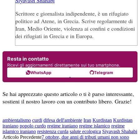
Siyavash Shahabi
Scrittore e giornalista indipendente, è un rifugiato
politico ad Atene, in Grecia. Scrive regolarmente di
Iran, Medio Oriente, violenza ai confini e condizioni
dei rifugiati in Grecia e in Europa.
Resta in contatto
Ricevi gli aggiornamenti direttamente sul tuo smartphone.
WhatsApp
Telegram
Se hai apprezzato questo articolo o ti è parso interessante,
sostieni il nostro lavoro con un contributo libero. Grazie!
ambientalismo
curdi
difesa dell'ambiente
Iran
Kurdistan
Kurdistan
iraniano
popolo curdo
regime iraniano
regime islamico
regime
islamico iraniano
resistenza curda
salute ecologica
Siyavash Shahabi
Articolo Precedente
7 ottobre, due anni di tributi umani non sono