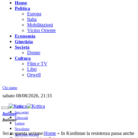
Home
Politica
Europa
Italia
Mobilitazioni
Vicino Oriente
Economia
Giustizia
Società
Donne
Cultura
Film e TV
Libri
Orwell
Chi siamo
sabato 08/08/2026, 21:33
Video
Immagini
Italiano
Editoriali
Italiano
Lettere
Newsletter
Sei in questa sezione:
Home
»
In Kurdistan la resistenza passa anche
Scrivono per noi