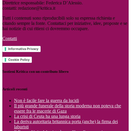
Direttrice responsabile: Federica D’Alessio.
contatti: redazione@kritica.it
Tutti i contenuti sono riproducibili solo su espressa richiesta e
citando sempre la fonte. Contattaci per iniziative, idee, proposte e se
hai notizie di cui ritieni ci dovremmo occupare.
Contatti
Informativa Privacy
Cookie Policy
Sostieni Kritica con un contributo libero
Articoli recenti
Non è facile fare la guerra da lucidi
Il più grande funerale della storia moderna non poteva che
essere fra le macerie di Gaza
La crisi di Ceuta ha una lunga storia
La deriva autoritaria britannica porta (anche) la firma dei
laburisti