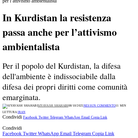
per l’attivismo ambientalista
In Kurdistan la resistenza
passa anche per l’attivismo
ambientalista
Per il popolo del Kurdistan, la difesa
dell'ambiente è indissociabile dalla
difesa dei propri diritti come comunità
emarginata.
SIYAVASH SHAHABI
08/10/2025
NESSUN COMMENTO
11 MIN
LETTURA
IRAN
Condividi
Facebook
Twitter
Telegram
WhatsApp
Email
Copia Link
Condividi
Facebook
Twitter
WhatsApp
Email
Telegram
Copia Link